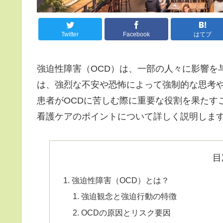
Twitter
Facebook
はてブ
強迫性障害（OCD）は、一部の人々に影響を
は、強烈な不安や恐怖によって強制的な思考
患者がOCDに苦しむ際に重要な役割を果たす
看護ケアのポイントについて詳しく説明しま
目
強迫性障害（OCD）とは？
強迫観念と強迫行動の特徴
OCDの原因とリスク要因